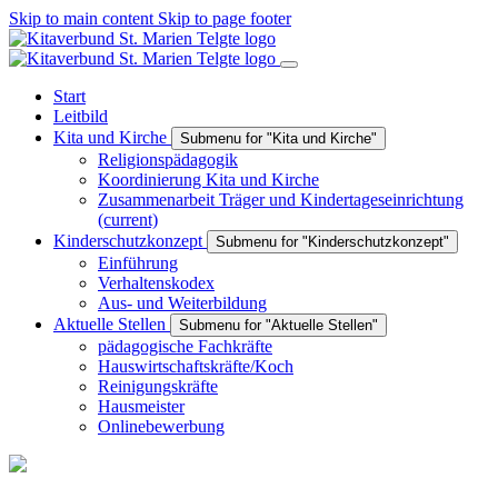
Skip to main content
Skip to page footer
Start
Leitbild
Kita und Kirche
Submenu for "Kita und Kirche"
Religionspädagogik
Koordinierung Kita und Kirche
Zusammenarbeit Träger und Kindertageseinrichtung
(current)
Kinderschutzkonzept
Submenu for "Kinderschutzkonzept"
Einführung
Verhaltenskodex
Aus- und Weiterbildung
Aktuelle Stellen
Submenu for "Aktuelle Stellen"
pädagogische Fachkräfte
Hauswirtschaftskräfte/Koch
Reinigungskräfte
Hausmeister
Onlinebewerbung