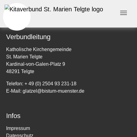
Skip to main content
Skip to page footer
Slider Home 1
Slider Home 1 St Johannes
Slider Home 1 St Christophorus
Slider Home 1 St Barbara
Verbundleitung
Katholische Kirchengemeinde
St. Marien Telgte
Kardinal-von-Galen-Platz 9
48291 Telgte
Telefon: + 49 (0) 2504 93 231-18
E-Mail:
glatzel@bistum-muenster.de
Infos
Impressum
Datenschutz