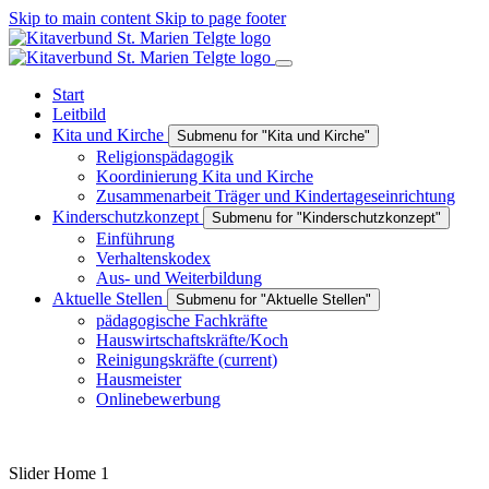
Skip to main content
Skip to page footer
Start
Leitbild
Kita und Kirche
Submenu for "Kita und Kirche"
Religionspädagogik
Koordinierung Kita und Kirche
Zusammenarbeit Träger und Kindertageseinrichtung
Kinderschutzkonzept
Submenu for "Kinderschutzkonzept"
Einführung
Verhaltenskodex
Aus- und Weiterbildung
Aktuelle Stellen
Submenu for "Aktuelle Stellen"
pädagogische Fachkräfte
Hauswirtschaftskräfte/Koch
Reinigungskräfte
(current)
Hausmeister
Onlinebewerbung
Slider Home 1