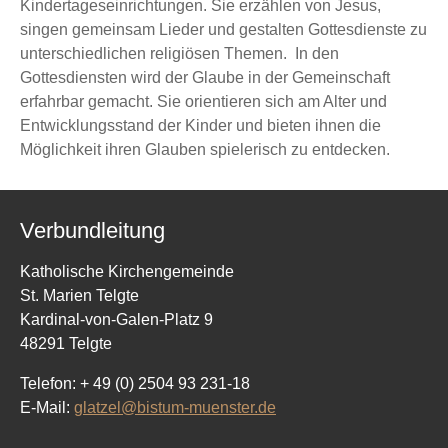
Kindertageseinrichtungen. Sie erzählen von Jesus,
singen gemeinsam Lieder und gestalten Gottesdienste zu
unterschiedlichen religiösen Themen. In den
Gottesdiensten wird der Glaube in der Gemeinschaft
erfahrbar gemacht. Sie orientieren sich am Alter und
Entwicklungsstand der Kinder und bieten ihnen die
Möglichkeit ihren Glauben spielerisch zu entdecken.
Verbundleitung
Katholische Kirchengemeinde
St. Marien Telgte
Kardinal-von-Galen-Platz 9
48291 Telgte
Telefon: + 49 (0) 2504 93 231-18
E-Mail:
glatzel@bistum-muenster.de