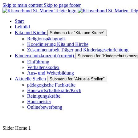
Skip to main content
Skip to page footer
Start
Leitbild
Kita und Kirche
Submenu for "Kita und Kirche"
Religionspädagogik
Koordinierung Kita und Kirche
Zusammenarbeit Träger und Kindertageseinrichtung
Kinderschutzkonzept
(current)
Submenu for "Kinderschutzkonze
Einführung
Verhaltenskodex
Aus- und Weiterbildung
Aktuelle Stellen
Submenu for "Aktuelle Stellen"
pädagogische Fachkräfte
Hauswirtschaftskräfte/Koch
Reinigungskräfte
Hausmeister
Onlinebewerbung
Slider Home 1